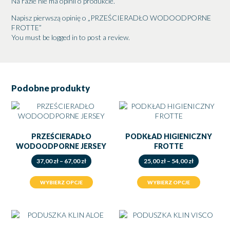
Na razie nie ma opinii o produkcie.
Napisz pierwszą opinię o „PRZEŚCIERADŁO WODOODPORNE
FROTTE”
You must be
logged in
to post a review.
Podobne produkty
PRZEŚCIERADŁO
PODKŁAD HIGIENICZNY
WODOODPORNE JERSEY
FROTTE
Zakres
Zakres
37,00
zł
–
67,00
zł
25,00
zł
–
54,00
zł
cen:
cen:
od
od
WYBIERZ OPCJE
WYBIERZ OPCJE
37,00 zł
25,00 zł
do
do
67,00 zł
54,00 zł