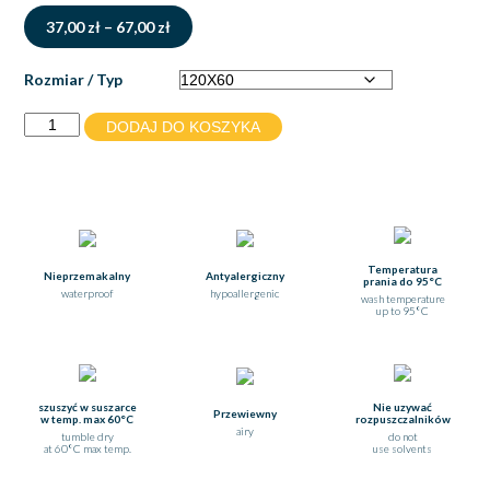
Zakres
37,00
zł
–
67,00
zł
cen:
od
Rozmiar / Typ
37,00 zł
do
Ilość
DODAJ DO KOSZYKA
67,00 zł
Temperatura
Nieprzemakalny
Antyalergiczny
prania do 95°C
waterproof
hypoallergenic
wash temperature
up to 95°C
szuszyć w suszarce
Nie uzywać
Przewiewny
w temp. max 60°C
rozpuszczalników
airy
tumble dry
do not
at 60°C max temp.
use solvents