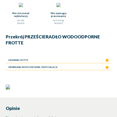
Nie stosować
Nie wymaga
wybielaczy
prasowania
do not
no ironing
bleach
nedded
Przekrój
PRZEŚCIERADŁO WODOODPORNE
FROTTE
DZIANINA FROTTE
MEMBRANA WODOODPORNA ODDYCHAJĄCA
Opinie