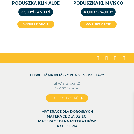
PODUSZKA KLIN ALOE
PODUSZKA KLIN VISCO
Zakres
Zakres
38,00
zł
–
46,00
zł
43,00
zł
–
56,00
zł
cen:
cen:
od
od
WYBIERZ OPCJE
WYBIERZ OPCJE
38,00 zł
43,00 zł
do
do
46,00 zł
56,00 zł
facebook
instagram
pinterest
yout
ODWIEDŹ NAJBLIŻSZY PUNKT SPRZEDAŻY
ul. Wielbarska 15
12-100 Szczytno
JAK DOJECHAĆ
MATERACE DLA DOROSŁYCH
MATERACE DLA DZIECI
MATERACE DLA NASTOLATKÓW
AKCESORIA