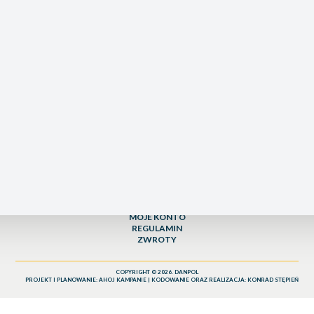
ODWIEDŹ NAJBLIŻSZY PUNKT SPRZEDAŻY
ul. Wielbarska 15
12-100 Szczytno
JAK DOJECHAĆ
MATERACE DLA DOROSŁYCH
MATERACE DLA DZIECI
MATERACE DLA NASTOLATKÓW
AKCESORIA
O NAS
AKTUALNOŚCI
KONTAKT
SALONY
MOJE KONTO
REGULAMIN
ZWROTY
COPYRIGHT © 2026. DANPOL
PROJEKT I PLANOWANIE:
AHOJ KAMPANIE
| KODOWANIE ORAZ REALIZACJA:
KONRAD STĘPIEŃ