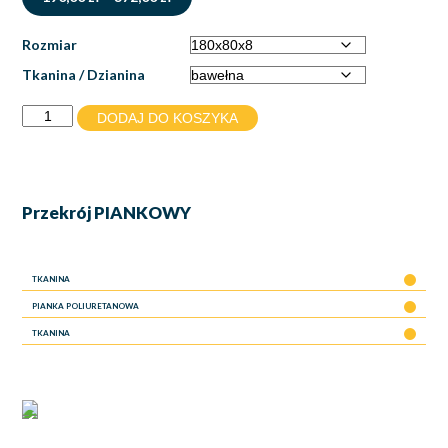
cen:
od
Rozmiar
190,00 zł
do
Tkanina / Dzianina
372,00 zł
Ilość
DODAJ DO KOSZYKA
Przekrój
PIANKOWY
TKANINA
PIANKA POLIURETANOWA
TKANINA