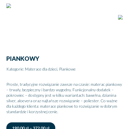
PIANKOWY
Kategorie:
Materace dla dzieci
,
Piankowe
Proste, tradycyjne rozwiązanie zawsze na czasie: materac piankowy
– trwały, bezpieczny i bardzo wygodny. Funkcjonalny dodatek –
pokrowiec – dostępny jest w kilku wariantach: bawełna, dzianina
silver, aloevera oraz najtańsze rozwiązanie – poliester. Co ważne
dla każdego klienta: materace piankowe to rozwiązanie w dobrym
standardzie i korzystnej cenie.
Zakres
190,00
zł
–
372,00
zł