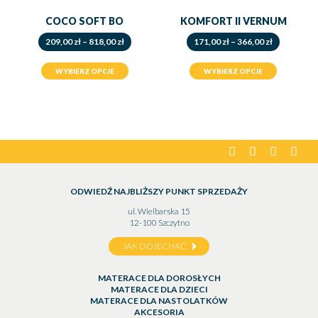
COCO SOFT BO
KOMFORT II VERNUM
Zakres
Zakres
209,00
zł
–
818,00
zł
171,00
zł
–
366,00
zł
cen:
cen:
od
od
WYBIERZ OPCJE
WYBIERZ OPCJE
209,00 zł
171,00 zł
do
do
818,00 zł
366,00 zł
facebook
instagram
pinterest
yout
ODWIEDŹ NAJBLIŻSZY PUNKT SPRZEDAŻY
ul. Wielbarska 15
12-100 Szczytno
JAK DOJECHAĆ
MATERACE DLA DOROSŁYCH
MATERACE DLA DZIECI
MATERACE DLA NASTOLATKÓW
AKCESORIA