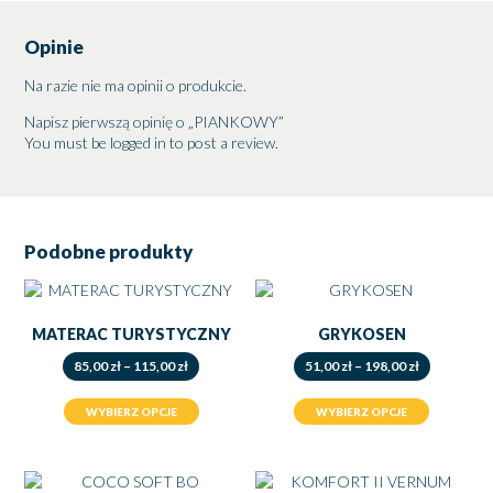
Opinie
Na razie nie ma opinii o produkcie.
Napisz pierwszą opinię o „PIANKOWY”
You must be
logged in
to post a review.
Podobne produkty
MATERAC TURYSTYCZNY
GRYKOSEN
Zakres
Zakres
85,00
zł
–
115,00
zł
51,00
zł
–
198,00
zł
cen:
cen:
od
od
WYBIERZ OPCJE
WYBIERZ OPCJE
85,00 zł
51,00 zł
do
do
115,00 zł
198,00 zł